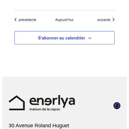
Évènements
Évènements
précédents
Aujourd’hui
suivants
S’abonner au calendrier
Page Faceboo
30 Avenue Roland Huguet