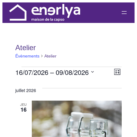
Atelier
Évènements
Atelier
Évènements
16/07/2026
 – 
09/08/2026
Nav
Nav
Liste
Sélectionnez
de
par
une
juillet 2026
vue
date.
cons
JEU
Évè
16