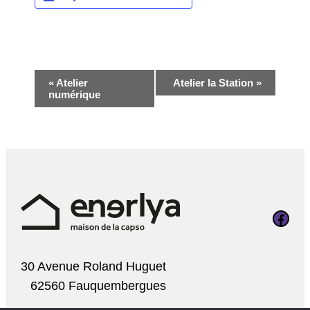
Navigation
«
Atelier
Atelier la Station
»
numérique
Évènement
Page Faceboo
30 Avenue Roland Huguet
62560 Fauquembergues