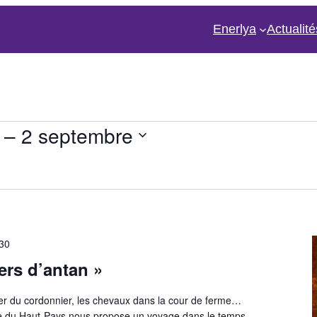
Enerlya
Actualité
 – 
2 septembre
ments
30
ers d’antan »
lier du cordonnier, les chevaux dans la cour de ferme…
ire du Haut-Pays nous propose un voyage dans le temps.