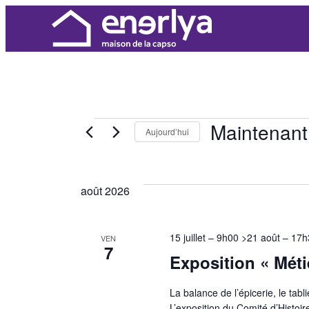
Maintenant
Évène
Aujourd’hui
Sélectionnez
une
août 2026
date.
15 juillet – 9h00
>
21 août – 17h
VEN
7
Exposition « Méti
La balance de l’épicerie, le tab
L’exposition du Comité d’Histo