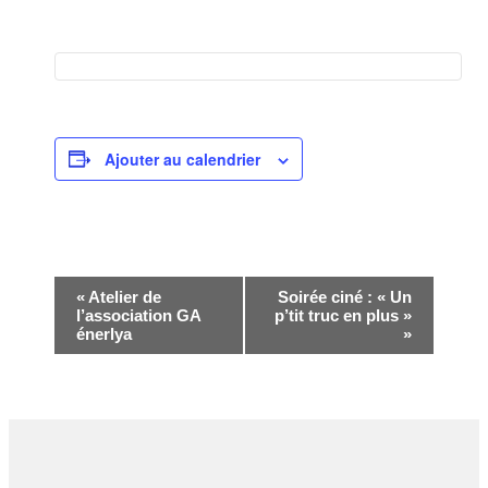
Ajouter au calendrier
Navigation
«
Atelier de
Soirée ciné : « Un
l’association GA
p’tit truc en plus »
Évènement
énerlya
»