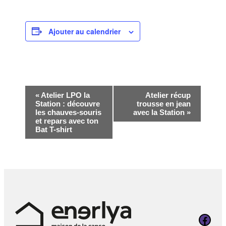
Ajouter au calendrier
Navigation
«
Atelier LPO la
Atelier récup
Station : découvre
trousse en jean
Évènement
les chauves-souris
avec la Station
»
et repars avec ton
Bat T-shirt
Page Faceboo