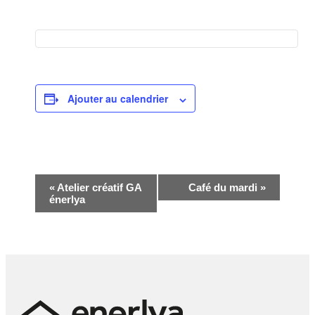
Ajouter au calendrier
Navigation
«
Atelier créatif GA
Café du mardi
»
énerlya
Évènement