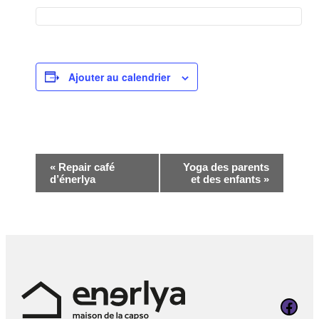
Ajouter au calendrier
Navigation
«
Repair café
Yoga des parents
d’énerlya
et des enfants
»
Évènement
Page Faceboo