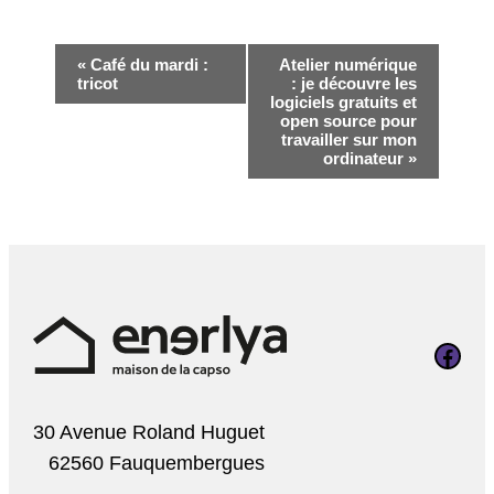
Navigation
«
Café du mardi :
Atelier numérique
tricot
: je découvre les
Évènement
logiciels gratuits et
open source pour
travailler sur mon
ordinateur
»
Page Faceboo
30 Avenue Roland Huguet
62560 Fauquembergues