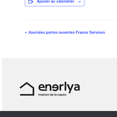
Ajouter au calendrier
Navigation
«
Journées portes ouvertes France Services
Évènement