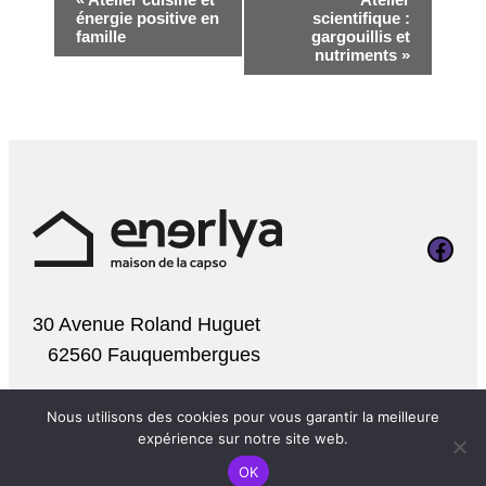
Navigation
énergie positive en
scientifique :
Évènement
famille
gargouillis et
nutriments
»
Page Faceboo
30 Avenue Roland Huguet
62560 Fauquembergues
Nous utilisons des cookies pour vous garantir la meilleure
expérience sur notre site web.
OK