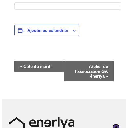
Ajouter au calendrier
Navigation
«
Café du mardi
Atelier de
l’association GA
Évènement
énerlya
»
Page Faceboo