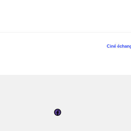
Ciné échang
Page Facebook d'Enerlya