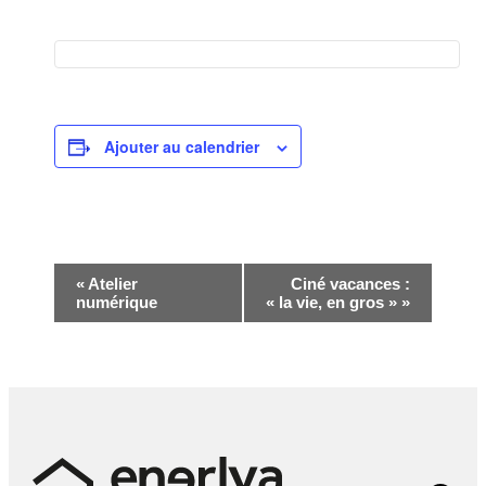
Ajouter au calendrier
Navigation
«
Atelier
Ciné vacances :
numérique
« la vie, en gros »
»
Évènement