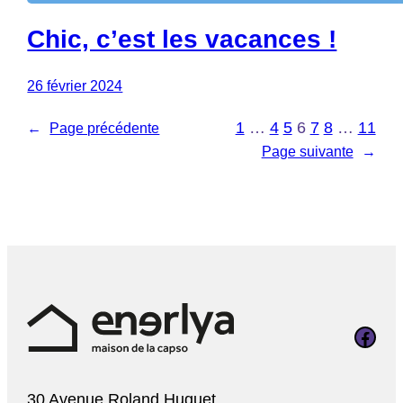
Chic, c’est les vacances !
26 février 2024
1
…
4
5
6
7
8
…
11
←
Page précédente
Page suivante
→
Page Faceboo
30 Avenue Roland Huguet