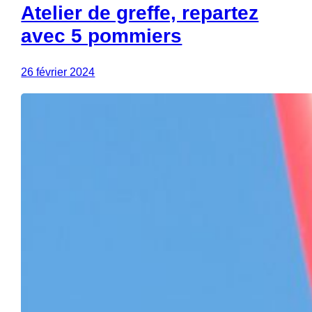
Atelier de greffe, repartez
avec 5 pommiers
26 février 2024