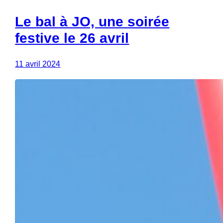
Le bal à JO, une soirée
festive le 26 avril
11 avril 2024