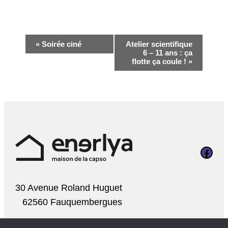
Navigation
«
Soirée ciné
Atelier scientifique
6 – 11 ans : ça
Évènement
flotte ça coule !
»
Page Faceboo
30 Avenue Roland Huguet
62560 Fauquembergues