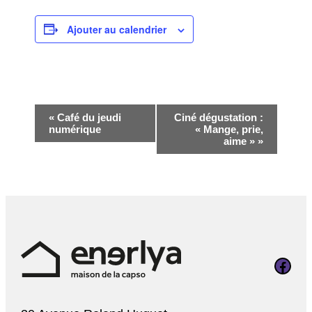
Ajouter au calendrier
Navigation
«
Café du jeudi
Ciné dégustation :
numérique
« Mange, prie,
Évènement
aime »
»
Page Faceboo