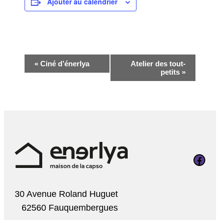
Ajouter au calendrier
Navigation
«
Ciné d’énerlya
Atelier des tout-
petits
»
Évènement
Page Faceboo
30 Avenue Roland Huguet
62560 Fauquembergues