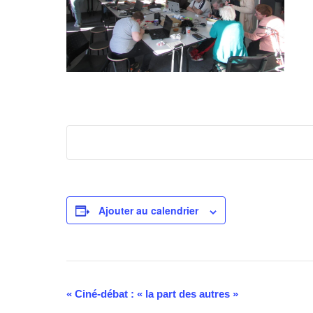
Ajouter au calendrier
Navigation
«
Ciné-débat : « la part des autres »