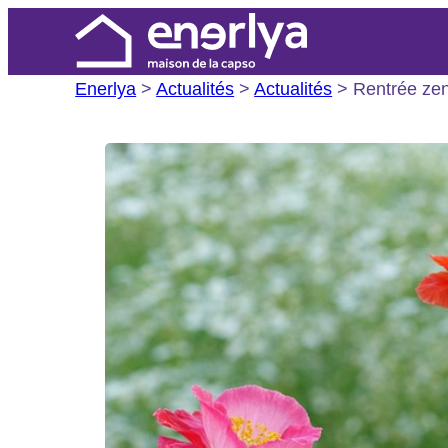
Aller
au
contenu
Enerlya
>
Actualités
>
Actualités
>
Rentrée ze