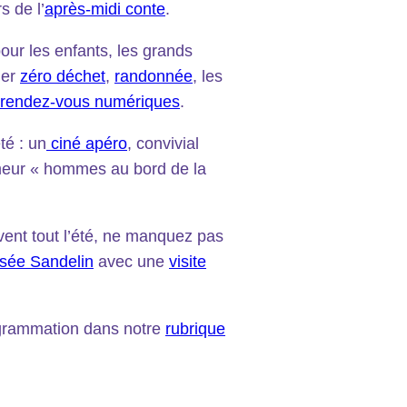
s de l’
après-midi conte
.
our les enfants, les grands
ier
zéro déchet
,
randonnée
, les
rendez-vous numériques
.
té : un
ciné apéro
, convivial
meur « hommes au bord de la
vent tout l’été, ne manquez pas
sée Sandelin
avec une
visite
ogrammation dans notre
rubrique