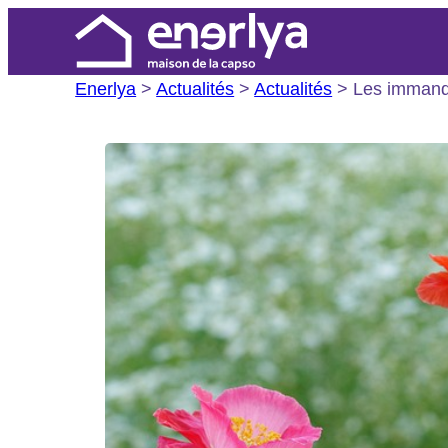
Aller
au
contenu
Enerlya
>
Actualités
>
Actualités
>
Les immanqu