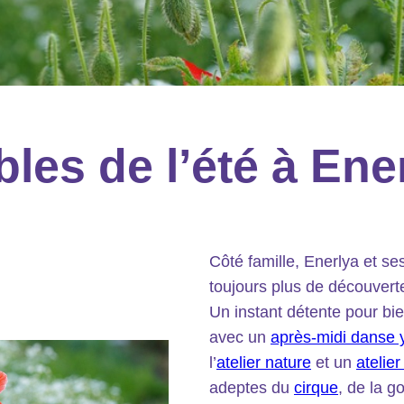
es de l’été à Ener
Côté famille, Enerlya et s
toujours plus de découvertes
Un instant détente pour b
avec un
après-midi danse 
l’
atelier nature
et un
atelie
adeptes du
cirque
, de la 