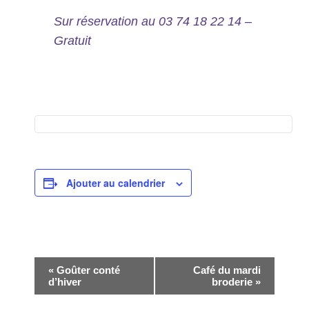
Sur réservation au 03 74 18 22 14 –
Gratuit
Ajouter au calendrier
Navigation
«
Goûter conté
Café du mardi
d’hiver
broderie
»
Évènement