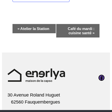
Navigation
«
Atelier la Station
Café du mardi :
cuisine santé
»
Évènement
Page Faceboo
30 Avenue Roland Huguet
62560 Fauquembergues