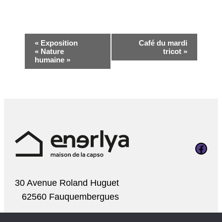
Navigation
«
Exposition
Café du mardi
« Nature
tricot
»
Évènement
humaine »
Page Faceboo
30 Avenue Roland Huguet
62560 Fauquembergues