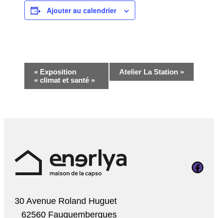
Ajouter au calendrier
Navigation
«
Exposition
Atelier La Station
»
« climat et santé »
Évènement
Page Faceboo
30 Avenue Roland Huguet
62560 Fauquembergues