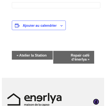
Ajouter au calendrier
Navigation
«
Atelier la Station
Repair café
d’énerlya
»
Évènement
Page Faceboo