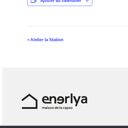
Ajouter au calendrier
Navigation
«
Atelier la Station
Évènement